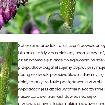
Schorzenia oraz leki to już część powszedni
istnienia, każdy z nas niekiedy choruje czy też
dzień boryka się z jakąś dolegliwością. W sze
przypadków bagatelizujemy objawy przyjmuj
dostępne środki przeciwbólowe i staramy się 
dalej, to przykre takie postępowanie w wielu
wypadkach jest działa wybitnie niekorzystnie
nasze zdrowie i zamiast dowiedzieć się o
przedwczesnym stadium jakiejś poważnej ch