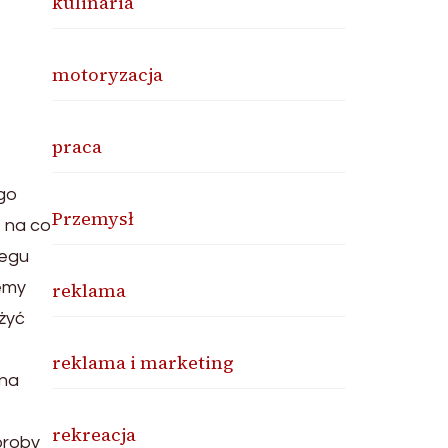
kulinaria
motoryzacja
praca
ego
Przemysł
, na co
regu
emy
reklama
żyć
reklama i marketing
 na
rekreacja
oroby