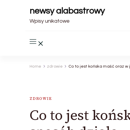
newsy alabastrowy
Wpisy unikatowe
Home
zdrowie
Co to jest końska maść oraz w 
ZDROWIE
Co to jest końs