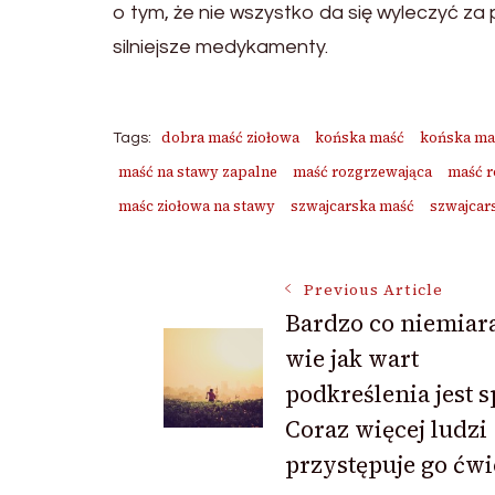
o tym, że nie wszystko da się wyleczyć z
silniejsze medykamenty.
dobra maść ziołowa
końska maść
końska ma
Tags:
maść na stawy zapalne
maść rozgrzewająca
maść r
maśc ziołowa na stawy
szwajcarska maść
szwajcar
Post
Previous Article
Bardzo co niemiar
wie jak wart
Navigation
podkreślenia jest s
Coraz więcej ludzi
przystępuje go ćwi