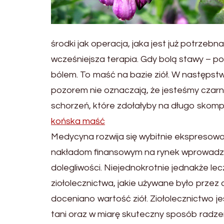
środki jak operacja, jaka jest już potrz
wcześniejsza terapia. Gdy bolą stawy – po
bólem. To maść na bazie ziół. W następst
pozorem nie oznaczają, że jesteśmy czarn
schorzeń, które zdołałyby na długo skomp
końska maść
Medycyna rozwija się wybitnie ekspresowo
nakładom finansowym na rynek wprowadza
dolegliwości. Niejednokrotnie jednakże lec
ziołolecznictwa, jakie używane było przez
doceniano wartość ziół. Ziołolecznictwo j
tani oraz w miarę skuteczny sposób radze