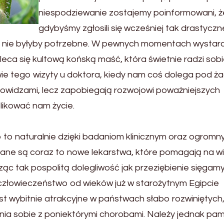
niespodziewanie zostajemy poinformowani, ż
gdybyśmy zgłosili się wcześniej tak drastyczn
ebna nie byłyby potrzebne. W pewnych momentach wystar
leca się kultową końską maść, która świetnie radzi sobi
wie tego wizyty u doktora, kiedy nam coś dolega pod 
owidzami, lecz zapobiegają rozwojowi poważniejszych
likować nam życie.
 to naturalnie dzięki badaniom klinicznym oraz ogrom
ne są coraz to nowe lekarstwa, które pomagają na wi
ząc tak pospolitą dolegliwość jak przeziębienie sięgam
 człowieczeństwo od wieków już w starożytnym Egipcie
est wybitnie atrakcyjne w państwach słabo rozwiniętych
nia sobie z poniektórymi chorobami. Należy jednak pa