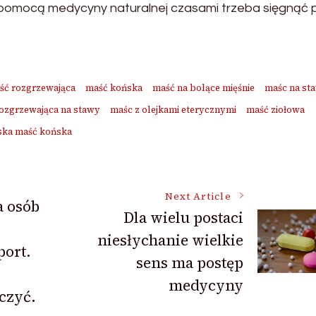
a pomocą medycyny naturalnej czasami trzeba sięgnąć 
ść rozgrzewająca
maść końska
maść na bolące mięśnie
maśc na st
ozgrzewająca na stawy
maśc z olejkami eterycznymi
maść ziołowa
ska maść końska
Next Article
a osób
Dla wielu postaci
niesłychanie wielkie
port.
sens ma postęp
medycyny
czyć.