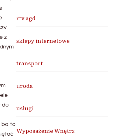
e
rtv agd
e
czy
e z
sklepy internetowe
żadnym
transport
uroda
nym
ele
y do
usługi
, bo to
Wyposażenie Wnętrz
miętać