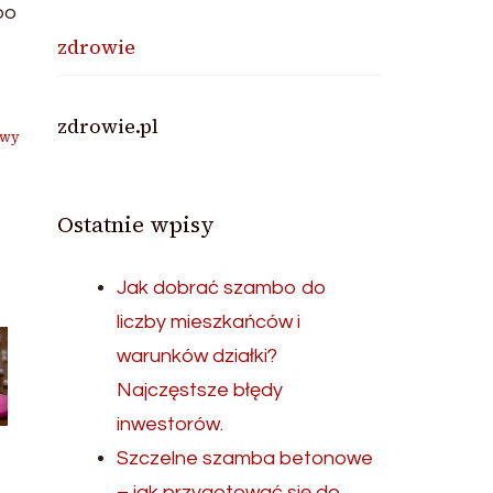
po
zdrowie
zdrowie.pl
awy
Ostatnie wpisy
Jak dobrać szambo do
liczby mieszkańców i
warunków działki?
Najczęstsze błędy
inwestorów.
Szczelne szamba betonowe
– jak przygotować się do