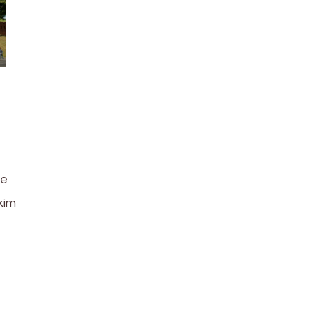
le
kim