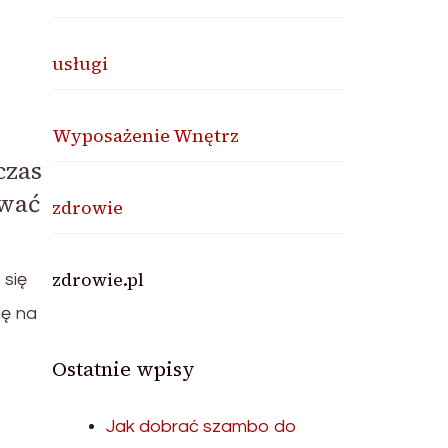
usługi
Wyposażenie Wnętrz
czas
ować
zdrowie
zdrowie.pl
 się
ię na
Ostatnie wpisy
Jak dobrać szambo do