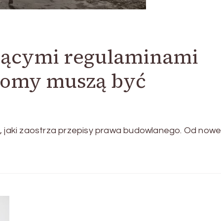
żącymi regulaminami
domy muszą być
p, jaki zaostrza przepisy prawa budowlanego. Od now