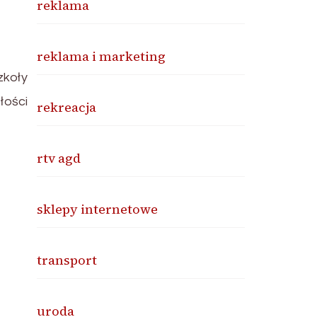
reklama
reklama i marketing
zkoły
łości
rekreacja
rtv agd
sklepy internetowe
transport
uroda