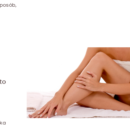
sposób,
to
eka