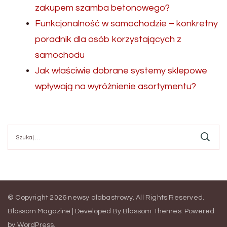
zakupem szamba betonowego?
Funkcjonalność w samochodzie – konkretny
poradnik dla osób korzystających z
samochodu
Jak właściwie dobrane systemy sklepowe
wpływają na wyróżnienie asortymentu?
Szukaj:
© Copyright 2026
newsy alabastrowy
. All Rights Reserved.
Blossom Magazine | Developed By
Blossom Themes
.
Powered
by
WordPress
.